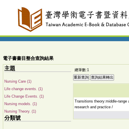
電子書書目整合查詢結果
主題
總筆數:1
Nursing Care (1)
Life change events. (1)
Life Change Events. (1)
Transitions theory:middle-range a
Nursing models. (1)
research and practice /
Nursing Theory. (1)
分類號