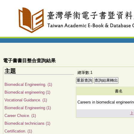
電子書書目整合查詢結果
主題
總筆數:1
Biomedical Engineering. (1)
書名
Biomedical engineering (1)
Vocational Guidance. (1)
Careers in biomedical engineeri
Biomedical Engineering (1)
上
Career Choice. (1)
Biomedical technicians (1)
Certification. (1)