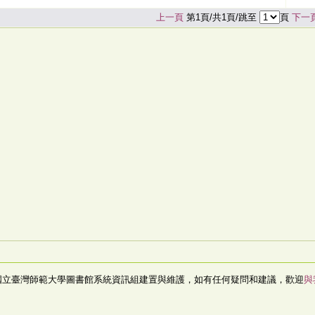
上一頁
第1頁/共1頁/跳至
頁
下一
國立臺灣師範大學圖書館系統資訊組建置與維護，如有任何疑問和建議，歡迎
與