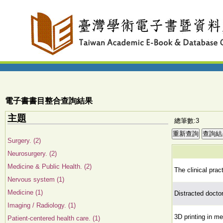
電子書書目整合查詢結果
主題
總筆數:3
Surgery. (2)
Neurosurgery. (2)
Medicine & Public Health. (2)
The clinical prac
Nervous system (1)
Medicine (1)
Distracted doctor
Imaging / Radiology. (1)
3D printing in me
Patient-centered health care. (1)