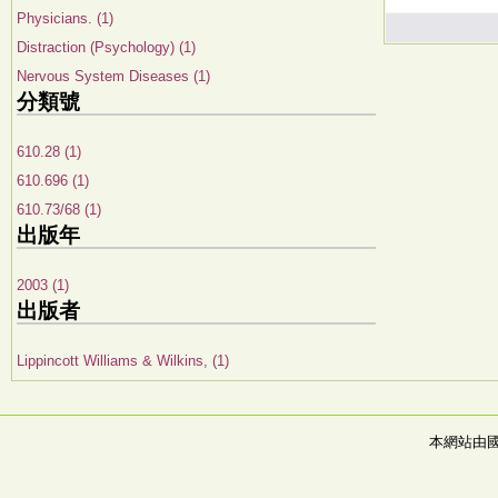
Physicians. (1)
Distraction (Psychology) (1)
Nervous System Diseases (1)
分類號
610.28 (1)
610.696 (1)
610.73/68 (1)
出版年
2003 (1)
出版者
Lippincott Williams & Wilkins, (1)
本網站由