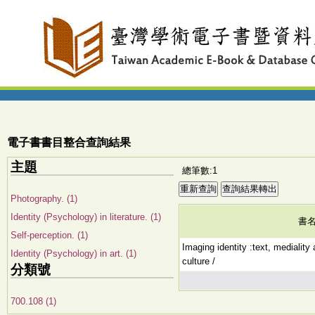
電子書書目整合查詢結果
主題
總筆數:1
Photography. (1)
Identity (Psychology) in literature. (1)
書
Self-perception. (1)
Imaging identity :text, medialit
Identity (Psychology) in art. (1)
culture /
分類號
700.108 (1)