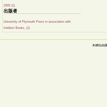
2005 (1)
出版者
University of Plymouth Press in association with
Intellect Books, (1)
本網站由