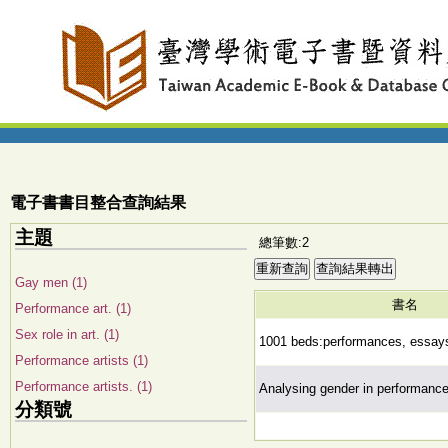
電子書書目整合查詢結果
主題
總筆數:2
Gay men (1)
書名
Performance art. (1)
Sex role in art. (1)
1001 beds:performances, essays,
Performance artists (1)
Performance artists. (1)
Analysing gender in performance
分類號