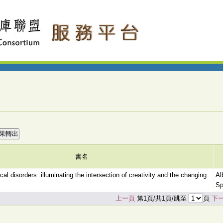
書名
cal disorders :illuminating the intersection of creativity and the changing
Al
Sp
上一頁
第1頁/共1頁/跳至
頁
下