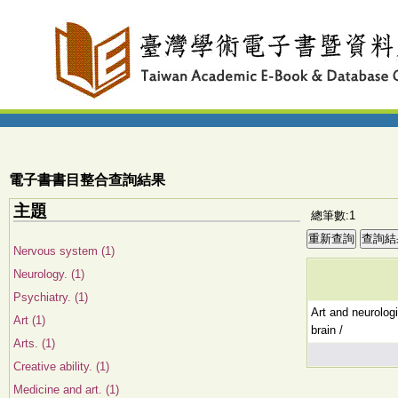
電子書書目整合查詢結果
主題
總筆數:1
Nervous system (1)
Neurology. (1)
Psychiatry. (1)
Art and neurologi
Art (1)
brain /
Arts. (1)
Creative ability. (1)
Medicine and art. (1)