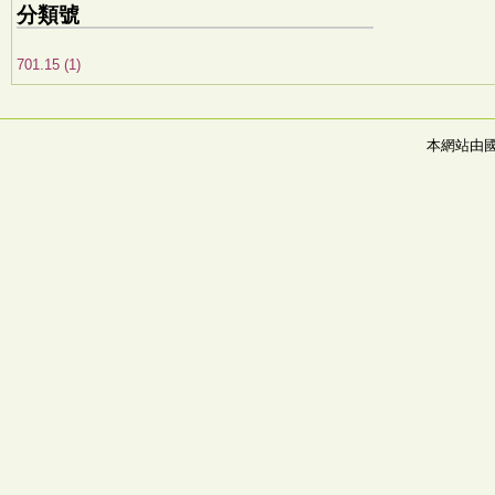
分類號
701.15 (1)
本網站由