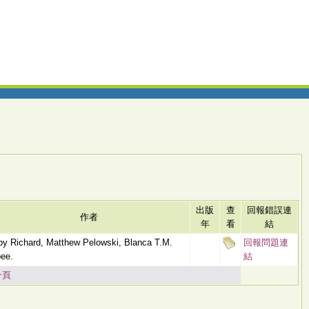
出版
查
回報錯誤連
作者
年
看
結
by Richard, Matthew Pelowski, Blanca T.M.
回報問題連
ee.
結
一頁