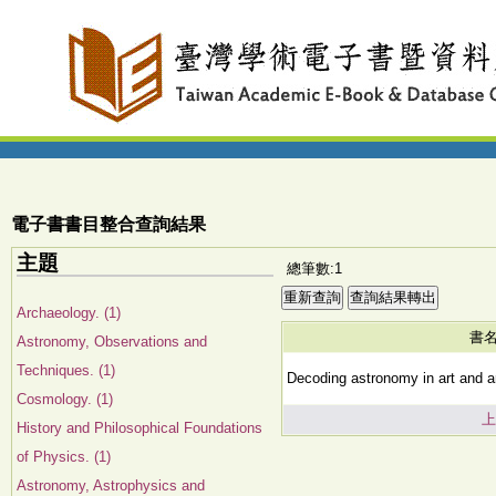
電子書書目整合查詢結果
主題
總筆數:1
Archaeology. (1)
書
Astronomy, Observations and
Techniques. (1)
Decoding astronomy in art and ar
Cosmology. (1)
上
History and Philosophical Foundations
of Physics. (1)
Astronomy, Astrophysics and