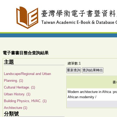
電子書書目整合查詢結果
主題
總筆數:1
Landscape/Regional and Urban
Planning. (1)
書
Cultural Heritage. (1)
Modern architecture in Africa :pr
Urban History. (1)
African modernity /
Building Physics, HVAC. (1)
Architecture (1)
分類號