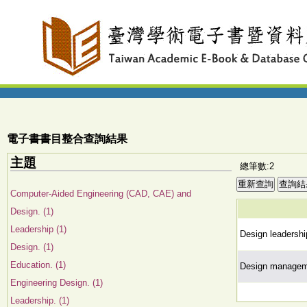
電子書書目整合查詢結果
主題
總筆數:2
Computer-Aided Engineering (CAD, CAE) and
Design. (1)
Leadership (1)
Design leadersh
Design. (1)
Education. (1)
Design managemen
Engineering Design. (1)
Leadership. (1)