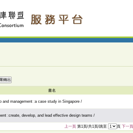
書名
ip and management :a case study in Singapore /
t :create, develop, and lead effective design teams /
上一頁
第1頁/共1頁/跳至
頁
下一