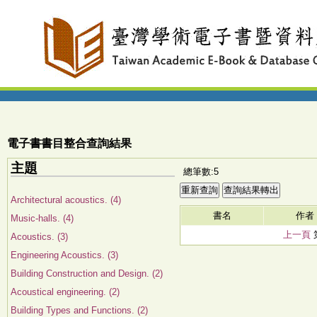
電子書書目整合查詢結果
主題
總筆數:5
Architectural acoustics. (4)
書名
作者
Music-halls. (4)
上一頁
Acoustics. (3)
Engineering Acoustics. (3)
Building Construction and Design. (2)
Acoustical engineering. (2)
Building Types and Functions. (2)