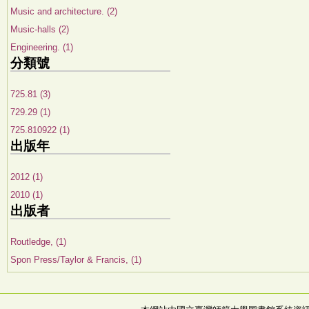
Music and architecture. (2)
Music-halls (2)
Engineering. (1)
分類號
725.81 (3)
729.29 (1)
725.810922 (1)
出版年
2012 (1)
2010 (1)
出版者
Routledge, (1)
Spon Press/Taylor & Francis, (1)