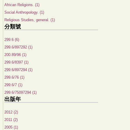
African Religions. (1)
Social Anthropology. (1)
Religious Studies, general. (1)
分類號
299.6 (6)
299.6/897292 (1)
200.89/96 (1)
299.6/8397 (1)
299.6/897294 (1)
299.6/76 (1)
299.6/7 (1)
299.6/75097294 (1)
出版年
2012 (2)
2011 (2)
2005 (1)