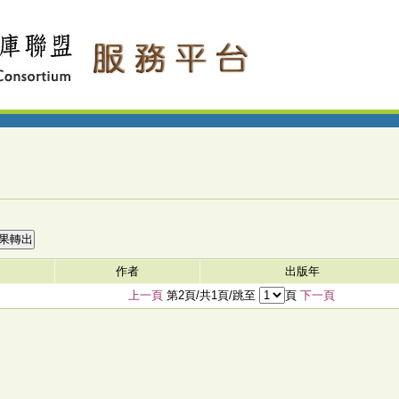
作者
出版年
上一頁
第2頁/共1頁/跳至
頁
下一頁