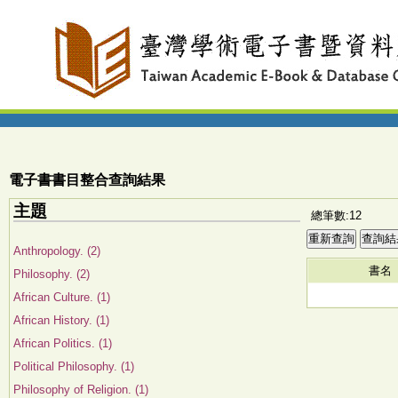
電子書書目整合查詢結果
主題
總筆數:12
Anthropology. (2)
書名
Philosophy. (2)
African Culture. (1)
African History. (1)
African Politics. (1)
Political Philosophy. (1)
Philosophy of Religion. (1)