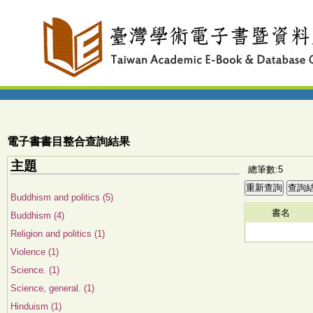
電子書書目整合查詢結果
主題
總筆數:5
Buddhism and politics (5)
書名
Buddhism (4)
Religion and politics (1)
Violence (1)
Science. (1)
Science, general. (1)
Hinduism (1)