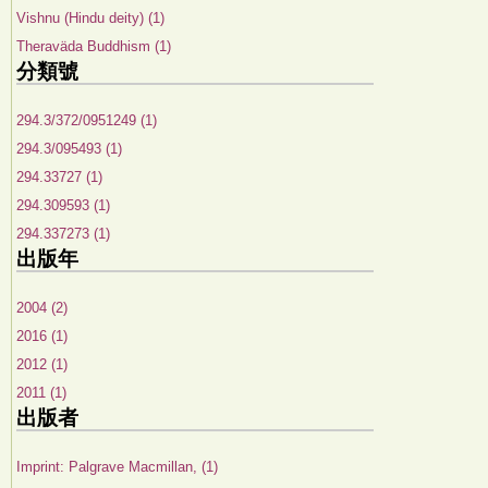
Vishnu (Hindu deity) (1)
Theraväda Buddhism (1)
分類號
294.3/372/0951249 (1)
294.3/095493 (1)
294.33727 (1)
294.309593 (1)
294.337273 (1)
出版年
2004 (2)
2016 (1)
2012 (1)
2011 (1)
出版者
Imprint: Palgrave Macmillan, (1)