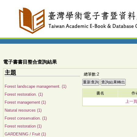
電子書書目整合查詢結果
主題
總筆數:2
Forest landscape management. (1)
書名
作
Forest restoration. (1)
上一
Forest management (1)
Natural resources (1)
Forest conservation. (1)
Forest restoration (1)
GARDENING / Fruit (1)