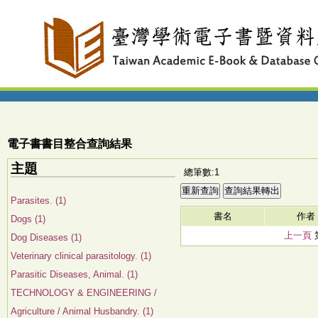
電子書書目整合查詢結果
主題
總筆數:1
Parasites. (1)
書名
作者
Dogs (1)
上一頁
Dog Diseases (1)
Veterinary clinical parasitology. (1)
Parasitic Diseases, Animal. (1)
TECHNOLOGY & ENGINEERING /
Agriculture / Animal Husbandry. (1)