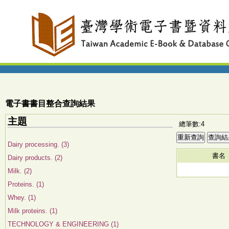
電子書書目整合查詢結果
主題
總筆數:4
Dairy processing. (3)
書名
Dairy products. (2)
Milk. (2)
Proteins. (1)
Whey. (1)
Milk proteins. (1)
TECHNOLOGY & ENGINEERING (1)