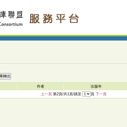
作者
出版年
上一頁
第2頁/共1頁/跳至
頁
下一頁