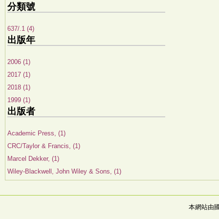
分類號
637/.1 (4)
出版年
2006 (1)
2017 (1)
2018 (1)
1999 (1)
出版者
Academic Press, (1)
CRC/Taylor & Francis, (1)
Marcel Dekker, (1)
Wiley-Blackwell, John Wiley & Sons, (1)
本網站由