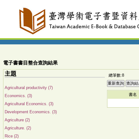
電子書書目整合查詢結果
主題
總筆數:8
Agricultural productivity (7)
書名
Economics. (3)
Agricultural Economics. (3)
Development Economics. (3)
Agriculture (2)
Agriculture. (2)
Rice (2)