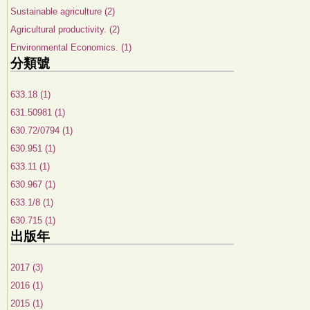
Sustainable agriculture (2)
Agricultural productivity. (2)
Environmental Economics. (1)
分類號
633.18 (1)
631.50981 (1)
630.72/0794 (1)
630.951 (1)
633.11 (1)
630.967 (1)
633.1/8 (1)
630.715 (1)
出版年
2017 (3)
2016 (1)
2015 (1)