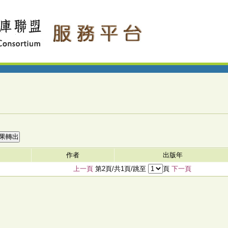
作者
出版年
上一頁
第2頁/共1頁/跳至
頁
下一頁