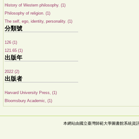
History of Western philosophy. (1)
Philosophy of religion. (1)
The self, ego, identity, personality. (1)
分類號
126 (1)
121.65 (1)
出版年
2022 (2)
出版者
Harvard University Press, (1)
Bloomsbury Academic, (1)
本網站由國立臺灣師範大學圖書館系統資