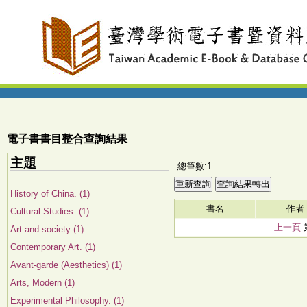
電子書書目整合查詢結果
主題
總筆數:1
History of China. (1)
書名
作者
Cultural Studies. (1)
上一頁
Art and society (1)
Contemporary Art. (1)
Avant-garde (Aesthetics) (1)
Arts, Modern (1)
Experimental Philosophy. (1)