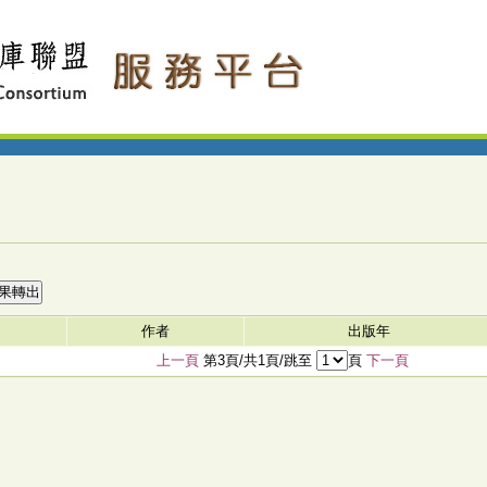
作者
出版年
上一頁
第3頁/共1頁/跳至
頁
下一頁