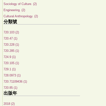
Sociology of Culture. (2)
Engineering. (2)
Cultural Anthropology. (2)
分類號
720.103 (2)
720.47 (1)
720.228 (1)
720.285 (1)
724.9 (1)
720.105 (1)
729.1 (1)
728.0973 (1)
720.71109436 (1)
720.85 (1)
出版年
2018 (2)