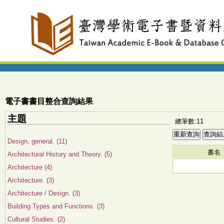
電子書書目整合查詢結果
主題
總筆數:11
Design, general. (11)
書名
Architectural History and Theory. (5)
Architecture (4)
Architecture. (3)
Architecture / Design. (3)
Building Types and Functions. (3)
Cultural Studies. (2)