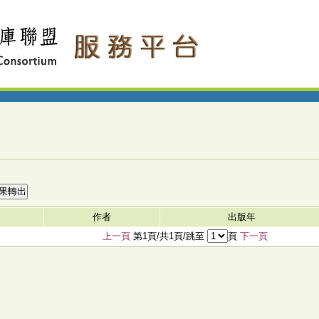
作者
出版年
上一頁
第1頁/共1頁/跳至
頁
下一頁