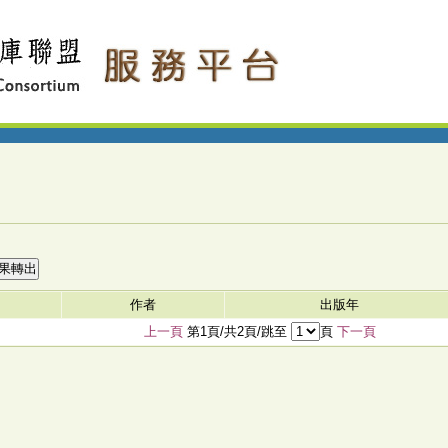
作者
出版年
上一頁
第1頁/共2頁/跳至
頁
下一頁