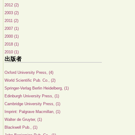
2012 (2)
2003 (2)
2011 (2)
2007 (1)
2000 (1)
2018 (1)
2010 (1)
出版者
Oxford University Press, (4)
World Scientific Pub. Co., (2)
Springer-Verlag Berlin Heidelberg, (1)
Edinburgh University Press, (1)
Cambridge University Press, (1)
Imprint: Palgrave Macmillan, (1)
Walter de Gruyter, (1)
Blackwell Pub., (1)