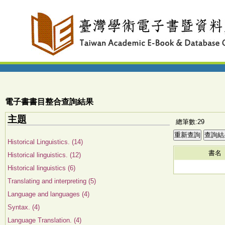
電子書書目整合查詢結果
主題
總筆數:29
Historical Linguistics. (14)
書名
Historical linguistics. (12)
Historical linguistics (6)
Translating and interpreting (5)
Language and languages (4)
Syntax. (4)
Language Translation. (4)