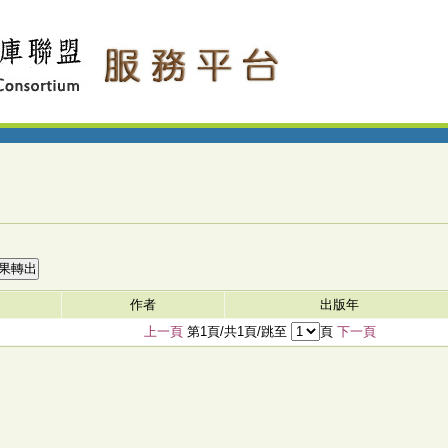
作者
出版年
上一頁
第1頁/共1頁/跳至
頁
下一頁