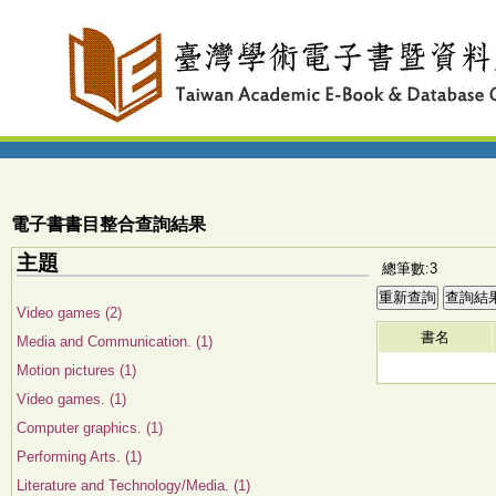
電子書書目整合查詢結果
主題
總筆數:3
Video games (2)
書名
Media and Communication. (1)
Motion pictures (1)
Video games. (1)
Computer graphics. (1)
Performing Arts. (1)
Literature and Technology/Media. (1)