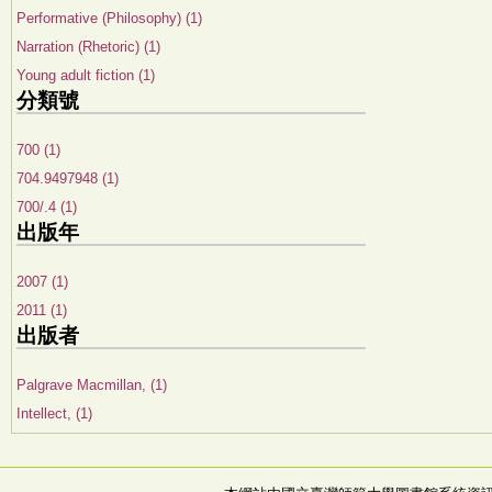
Performative (Philosophy) (1)
Narration (Rhetoric) (1)
Young adult fiction (1)
分類號
700 (1)
704.9497948 (1)
700/.4 (1)
出版年
2007 (1)
2011 (1)
出版者
Palgrave Macmillan, (1)
Intellect, (1)