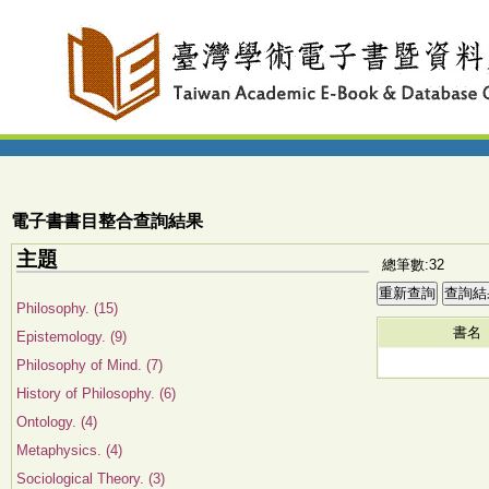
電子書書目整合查詢結果
主題
總筆數:32
Philosophy. (15)
書名
Epistemology. (9)
Philosophy of Mind. (7)
History of Philosophy. (6)
Ontology. (4)
Metaphysics. (4)
Sociological Theory. (3)