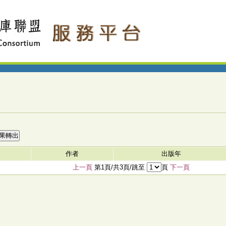
作者
出版年
上一頁
第1頁/共3頁/跳至
頁
下一頁