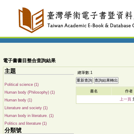
電子書書目整合查詢結果
主題
總筆數:1
Political science (1)
書名
作者
Human body (Philosophy) (1)
上一頁
Human body (1)
Literature and society (1)
Human body in literature. (1)
Politics and literature (1)
分類號