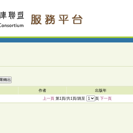
作者
出版年
上一頁
第1頁/共1頁/跳至
頁
下一頁