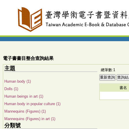
電子書書目整合查詢結果
主題
總筆數:1
Human body (1)
書名
Dolls (1)
Human beings in art (1)
Human body in popular culture (1)
Mannequins (Figures) (1)
Mannequins (Figures) in art (1)
分類號