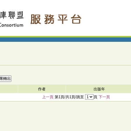
作者
出版年
上一頁
第1頁/共1頁/跳至
頁
下一頁