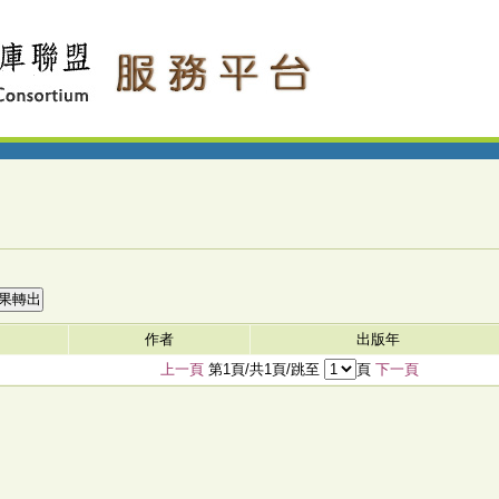
作者
出版年
上一頁
第1頁/共1頁/跳至
頁
下一頁