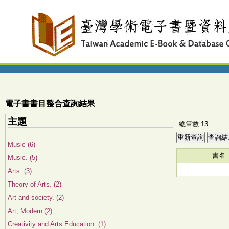
電子書書目整合查詢結果
主題
總筆數:13
Music (6)
書名
Music. (5)
Arts. (3)
Theory of Arts. (2)
Art and society. (2)
Art, Modern (2)
Creativity and Arts Education. (1)