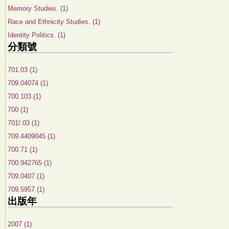
Memory Studies. (1)
Race and Ethnicity Studies. (1)
Identity Politics. (1)
分類號
701.03 (1)
709.04074 (1)
700.103 (1)
700 (1)
701/.03 (1)
709.4409045 (1)
700.71 (1)
700.942765 (1)
709.0407 (1)
709.5957 (1)
出版年
2007 (1)