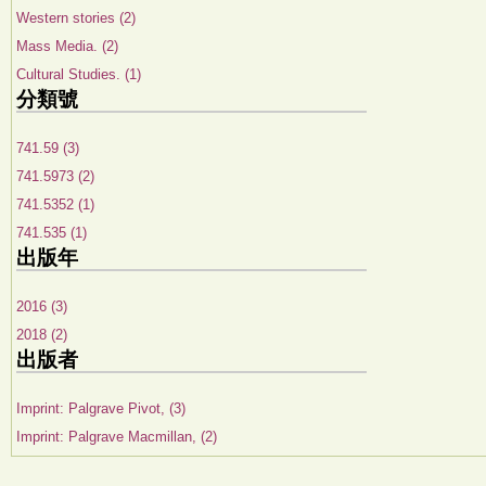
Western stories (2)
Mass Media. (2)
Cultural Studies. (1)
分類號
741.59 (3)
741.5973 (2)
741.5352 (1)
741.535 (1)
出版年
2016 (3)
2018 (2)
出版者
Imprint: Palgrave Pivot, (3)
Imprint: Palgrave Macmillan, (2)