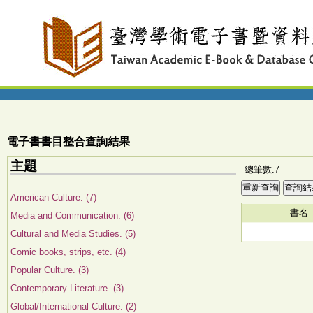
電子書書目整合查詢結果
主題
總筆數:7
American Culture. (7)
書名
Media and Communication. (6)
Cultural and Media Studies. (5)
Comic books, strips, etc. (4)
Popular Culture. (3)
Contemporary Literature. (3)
Global/International Culture. (2)