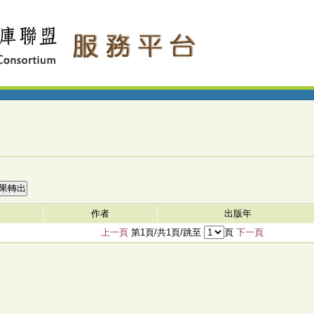
作者
出版年
上一頁
第1頁/共1頁/跳至
頁
下一頁