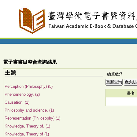
電子書書目整合查詢結果
主題
總筆數:7
Perception (Philosophy) (5)
書名
Phenomenology. (2)
Causation. (1)
Philosophy and science. (1)
Representation (Philosophy) (1)
Knowledge, Theory of. (1)
Knowledge, Theory of (1)