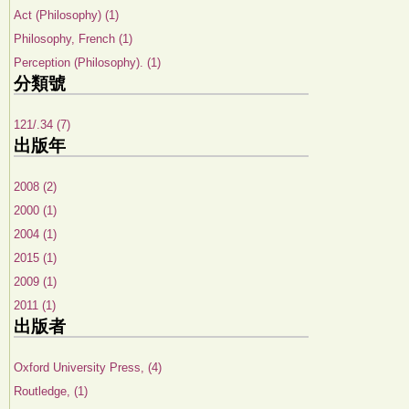
Act (Philosophy) (1)
Philosophy, French (1)
Perception (Philosophy). (1)
分類號
121/.34 (7)
出版年
2008 (2)
2000 (1)
2004 (1)
2015 (1)
2009 (1)
2011 (1)
出版者
Oxford University Press, (4)
Routledge, (1)