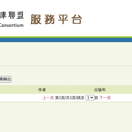
作者
出版年
上一頁
第1頁/共1頁/跳至
頁
下一頁