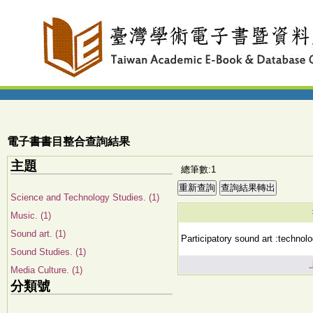
電子書書目整合查詢結果
主題
總筆數:1
Science and Technology Studies. (1)
Music. (1)
Sound art. (1)
Participatory sound art :technolog
Sound Studies. (1)
Media Culture. (1)
分類號