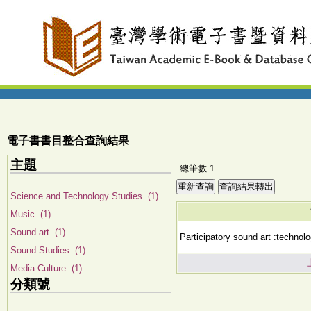
電子書書目整合查詢結果
主題
總筆數:1
Science and Technology Studies. (1)
Music. (1)
Sound art. (1)
Participatory sound art :technolog
Sound Studies. (1)
Media Culture. (1)
分類號