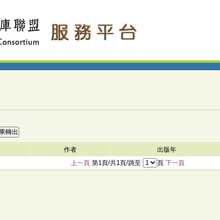
作者
出版年
上一頁
第1頁/共1頁/跳至
頁
下一頁