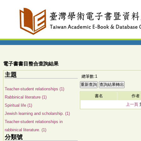
電子書書目整合查詢結果
主題
總筆數:1
Teacher-student relationships (1)
書名
作者
Rabbinical literature (1)
上一頁
Spiritual life (1)
Jewish learning and scholarship. (1)
Teacher-student relationships in
rabbinical literature. (1)
分類號