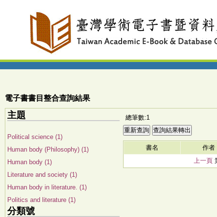
電子書書目整合查詢結果
主題
總筆數:1
Political science (1)
書名
作者
Human body (Philosophy) (1)
上一頁
Human body (1)
Literature and society (1)
Human body in literature. (1)
Politics and literature (1)
分類號