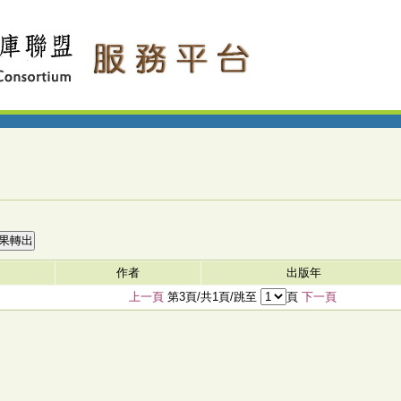
作者
出版年
上一頁
第3頁/共1頁/跳至
頁
下一頁