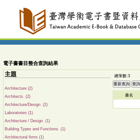
電子書書目整合查詢結果
主題
總筆數:3
Architecture (2)
書名
Architects. (2)
Architecture/Design. (2)
Laboratories (1)
Architecture / Design. (1)
Building Types and Functions. (1)
Architectural firms (1)