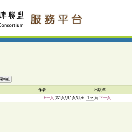
作者
出版年
上一頁
第1頁/共1頁/跳至
頁
下一頁