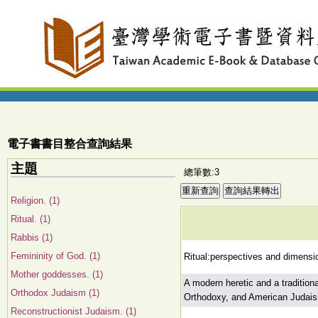
電子書書目整合查詢結果
主題
總筆數:3
Religion. (1)
Ritual. (1)
Rabbis (1)
Femininity of God. (1)
Ritual:perspectives and dimensi
Mother goddesses. (1)
A modern heretic and a traditio
Orthodox Judaism (1)
Orthodoxy, and American Judais
Reconstructionist Judaism. (1)