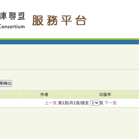
作者
出版年
上一頁
第1頁/共1頁/跳至
頁
下一頁