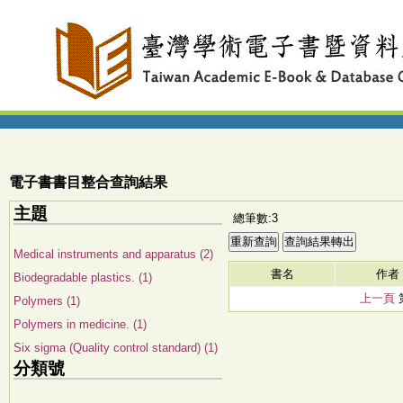
電子書書目整合查詢結果
主題
總筆數:3
Medical instruments and apparatus (2)
書名
作者
Biodegradable plastics. (1)
上一頁
Polymers (1)
Polymers in medicine. (1)
Six sigma (Quality control standard) (1)
分類號